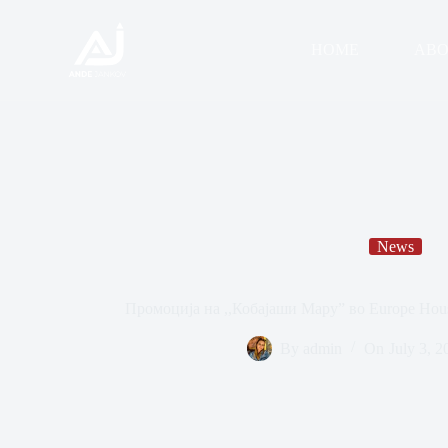
HOME
ABO
News
Промоција на ,,Кобајаши Мару” во Europe Hou
By
admin
On
July 3, 2