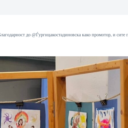
 Благодарност до @Ѓургицакостадиновска како промотор, и сите