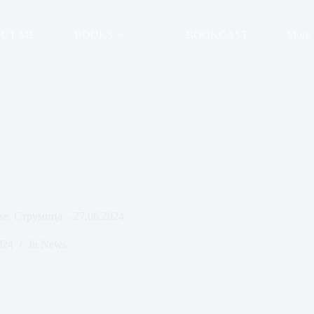
UT ME
BOOKS
BOOKCAST
More
se, Струмица – 27.06.2024
024
In
News