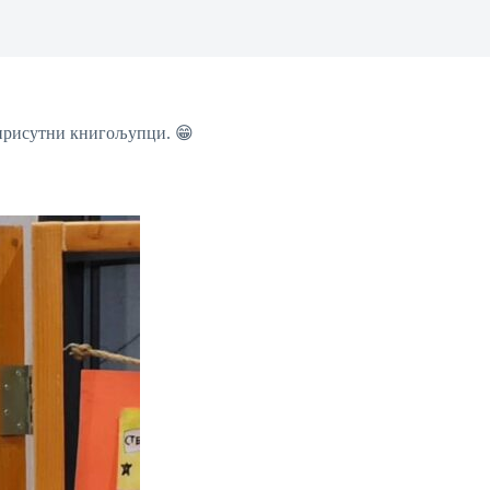
 присутни книгољупци. 😁