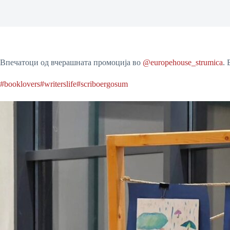
Впечатоци од вчерашната промоција во
@europehouse_strumica
.
#booklovers
#writerslife
#scriboergosum