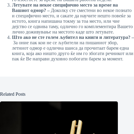
Летувате на некое специфично место за време на
Вашиот одмор? –
Доколку сте сместени во некое познато
и специфично место, и сакате да научите нешто повеќе за
истото, книга напишана токму за тоа место, или чие
дејство се одвива таму, одлично го комплементира Вашето
лично доживување на местото каде што летувате.
Што ако не сте голем љубител на книги и литература? –
За оние пак кои не се љубители на пишаниот збор,
летниот одмор е одлична шанса да прочитаат барем една
книга, која ако ништо друго ќе им го збогати речникот или
пак ќе Ве направи духовно побогати барем за момент.
Related Posts