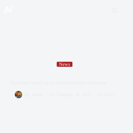
News
Причини зошто да си понесете книга на одмор
By
admin
On
February 18, 2022
In
News