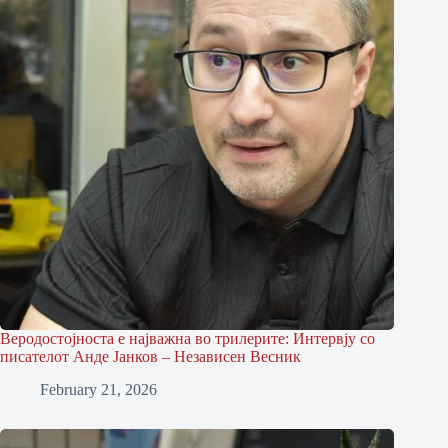
Веродостојноста е најважна во трилерите: Интервју со
писателот Анде Јанков – Независен Весник
February 21, 2026