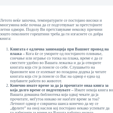
Летото веќе започна, температурите се постојано високи и
многумина веќе почнаа да се подготвуваат за претстојните
летни одмори. Подолу Ви претставуваме неколку причини
зошто пеколните горештини треба да ги изгаснете со добра
книга:
Книгата е одлична занимација при Вашиот провод на
плажа –
Кога ќе се уморите од постојаното пливање,
сончање или играње со топка на плажа, време е да се
сместите удобно во Вашата лежалка и да ја отворите
книгата која сте ја понеле со себе. Слушањето на
брановите кои се излеваат во позадина додека ја читате
книгата која сте ја понеле со Вас на одмор е една од
поубавите работи во животот.
Конечно имате време за да ја прочитате онаа книга за
која долго време се подготвувате –
Имате некоја книга во
Вашата домашна библиотека која одвај чекате да ја
прочитате, меѓутоа никако не наоѓате време за тоа?
Летниот одмор е совршена шанса конечно да му се
„фрлите” на оној наслов кој постојано некако успевате да
го избегнете за време на Вашата работна недела.