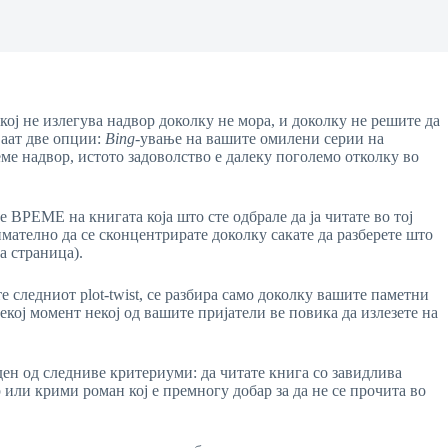
кој не излегува надвор доколку не мора, и доколку не решите да
ваат две опции:
Bing
-ување на вашите омилени серии на
ме надвор, истото задоволство е далеку поголемо отколку во
 ВРЕМЕ на книгата која што сте одбрале да ја читате во тој
нимателно да се сконцентрирате доколку сакате да разберете што
а страница).
е следниот plot-twist, се разбира само доколку вашите паметни
екој момент некој од вашите пријатели ве повика да излезете на
ден од следниве критериуми: да читате книга со завидлива
или крими роман кој e премногу добар за да не се прочита во