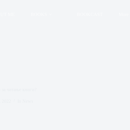
UT ME
BOOKS
BOOKCAST
More
 за читање книги?
, 2022
In
News