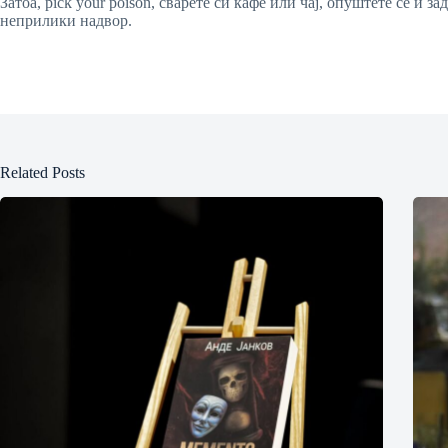
Затоа, pick your poison, сварете си кафе или чај, опуштете се и 
неприлики надвор.
Related Posts