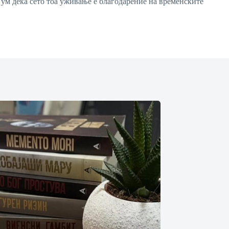
 на ум дека сето тоа уживање е благодарение на временските