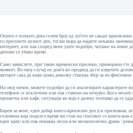
Општо е познато дека голем број од луѓето не сакаат врнежливи 
го преспиете целиот ден, тогаш мора да најдете некаква занимац
интернет, или пак според мене уште подобро, читање на некое д
денови со убаво време.
Само замислете, при такви временски прилики, приморани сте да 
момент. Во овој случај не доаѓа во предвид да ги извртите делов
авторот сака да каже (иако доколку станува збор за не-фиктивни
На овој начин, можете подобро да ги анализирате карактерите во 
телефони се исклучени или пак ставени на нечујно. Кога читате 
прошетка или кафе, ситуација во која е далеку потешко да се од
Барем за мене, еден добар книго-врнежлив ден (си признавам, ш
големина која подолго време ви стои на списокот со книги-кои-с
еден здив; или пак некаква лесна или меланхолична драма / рома