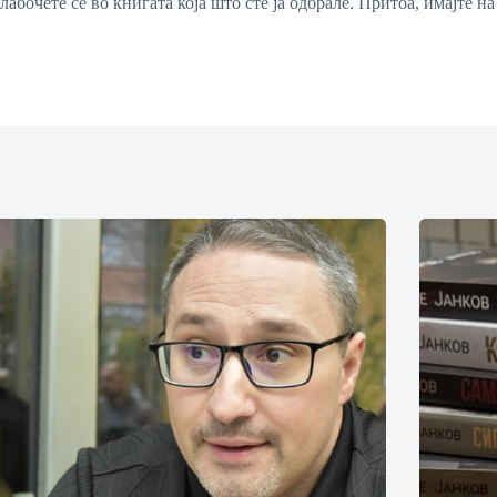
задлабочете се во книгата која што сте ја одбрале. Притоа, имајте