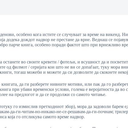
денови, особено кога истите се случуваат за време на викенд. Ни
ија додека дождот надвор не престане да врне. Веднаш се појаву
обро парче книга, особено поради фактот што при врнежливо вре
останете во своите кревети / фотељи, и всушност да и посветите
ите од филмот / серијата кои што не ви се допаѓаат, туку мора в
 книги, тогаш можеби и можете да си дозволите да скокнете некој
книгата, да ги разберете нивните мотиви, или пак да го разберет
книга при убави временски услови, голема е веројатноста да во с
долее на предлогот и да се продолжи со самото читање.
тотуку го измислив претходниот збор), мора да задоволи барем е
акам-да-ги-читам-но-никако-не-се-решавам-да-ги-почнам; трилер 
нса која го отсликува самото време надвор.