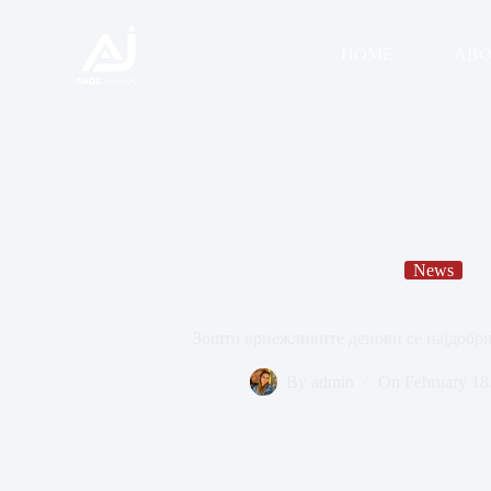
HOME
ABO
News
Зошто врнежливите денови се најдобри
By
admin
On
February 18